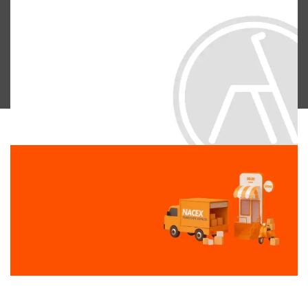
“Profesionalidad que se
siente.
Conexiones que
funcionan.”
ver más
ENVÍOS RÁPIDOS 24/48