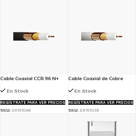
Cable Coaxial CCR 96 N+
Cable Coaxial de Cobre
Cobre 1,13mm PE Negro
1,02mm CCR 96D Blanco
En Stock
En Stock
100m (Ref. 151046)
LSZH – Bobina 100m (Ref.
151039)
REGÍSTRATE PARA VER PRECIOS
REGÍSTRATE PARA VER PRECIOS
SKU:
EK151046
SKU:
EK151039