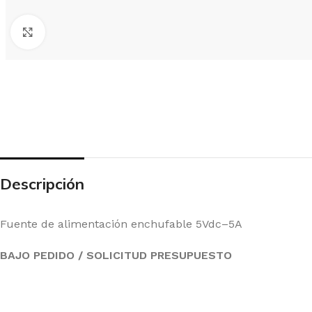
ANTENAS EXTERIORES
LNB
CON
Click to enlarge
MICRO CENTRALES BANDA
CENTRALES BANDA ANCHA
CEN
ANCHA
PRO
DERIVADORES
PAUS
TOM
Descripción
MODULADORES
Fuente de alimentación enchufable 5Vdc–5A
BAJO PEDIDO / SOLICITUD PRESUPUESTO