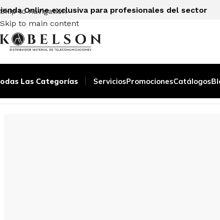
ienda Online exclusiva para profesionales del sector
Skip to navigation
Skip to main content
odas Las Categorías
Servicios
Promociones
Catálogos
Bl
Inicio
/
CABECERAS TRANSMODULACIÓN
/
FUENTES / ACC