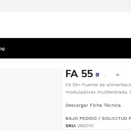
og
ESORIOS
/
FA 55
FA 55
FA 55= Fuente de alimentac
moduladores multientrada. 
Descargar Ficha Técnica
BAJO PEDIDO / SOLICITUD
SKU:
082010