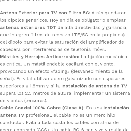
Antena Exterior para TV con Filtro 5G:
Atrás quedaron
los dipolos genéricos. Hoy en día es obligatorio emplear
antenas exteriores TDT
de alta directividad y ganancia,
que integren filtros de rechazo LTE/5G en la propia caja
del dipolo para evitar la saturación del amplificador de
cabecera por interferencias de telefonía móvil.
Mástiles y Herrajes Anticorrosión:
La fijación mecánica
es crítica. Un mástil endeble oscilará con el viento,
provocando un efecto «fading» (desvanecimiento de la
señal). Es vital utilizar acero galvanizado con espesores
superiores a 1.5mm y, si la
instalación de antena de TV
supera los 2.5 metros de altura, implementar un sistema
de vientos (tensores).
Cable Coaxial 100% Cobre (Clase A):
En una
instalación
antena TV
profesional, el cable no es un mero hilo
conductor. Evita a toda costa los cables con alma de
acero cobreado (CCS). Un cable RG-6 con vivo y malla de