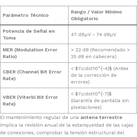
Rango / Valor Mínimo
Parámetro Técnico
Obligatorio
Potencia de Señal en
47 dBµV – 74 dBµV
Toma
MER (Modulation Error
> 22 dB (Recomendado >
Ratio)
25 dB en cabecera)
< $1\cdot10^{-4}$ (Antes
CBER (Channel Bit Error
de la corrección de
Rate)
errores)
< $1\cdot10^{-7}$
VBER (Viterbi Bit Error
(Garantía de pantalla sin
Rate)
pixelaciones)
El mantenimiento regular de una
antena terrestre
implica la revisión anual de la estanqueidad de las cajas
de conexiones, comprobar la tensión estructural del