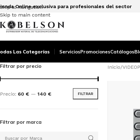
ienda Online exclusiva para profesionales del sector
Skip to navigation
Skip to main content
odas Las Categorías
Servicios
Promociones
Catálogos
Bl
Filtrar por precio
Inicio
/
VIDEO
Precio:
60 €
—
140 €
FILTRAR
Filtrar por marca