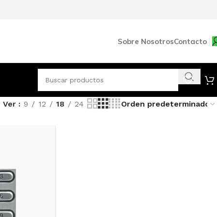
Sobre Nosotros
Contacto
Ver
9
12
18
24