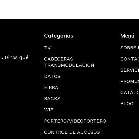
MUTADORES DISEQC
FILTROS LTE
MEZCLADOR
REPARTIDOR
Categorías
Menú
TRALES
AMPLIFICADORES DE LINEA
AMPLIFICA
GRAMABLES
APARTAME
TV
SOBRE
l. Dinos qué
CABECERAS
CONTA
AS
COAXIAL
CONECTORE
ACCESORIO
TRANSMODULACIÓN
SERVIC
DATOS
PROMO
FIBRA
CATÁL
RACKS
BLOG
WIFI
PORTERO/VIDEOPORTERO
CONTROL DE ACCESOS