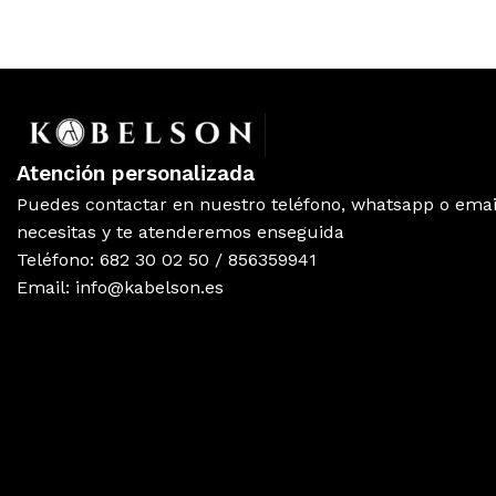
ANTENAS EXTERIORES
LNB
CON
MICRO CENTRALES BANDA
CENTRALES BANDA ANCHA
CEN
ANCHA
PRO
Atención personalizada
Puedes contactar en nuestro teléfono, whatsapp o emai
DERIVADORES
PAUS
TOM
necesitas y te atenderemos enseguida
Teléfono: 682 30 02 50 / 856359941
Email: info@kabelson.es
MODULADORES