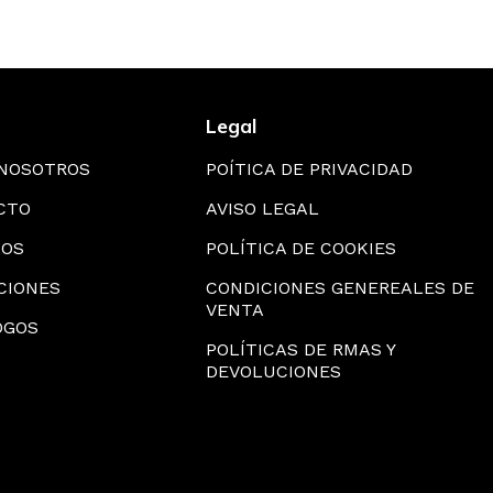
ES /
AMPLIFICADORES DE
 INTERPERIE
MASTIL / FUENTE DE
ALIMENTACIÓN
Legal
DORES DE
REPARTIDORES
NTO
 NOSOTROS
POÍTICA DE PRIVACIDAD
CTO
AVISO LEGAL
S Y
HERRAJE
S
IOS
POLÍTICA DE COOKIES
CIONES
CONDICIONES GENEREALES DE
VENTA
OGOS
POLÍTICAS DE RMAS Y
DEVOLUCIONES