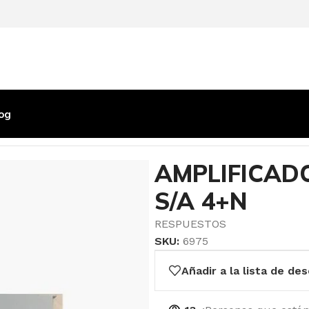
og
DORES
/
AMPLIFICADOR AUDIO 2L. CITY S/A 4+N
AMPLIFICADO
S/A 4+N
RESPUESTOS
SKU:
6975
Añadir a la lista de de