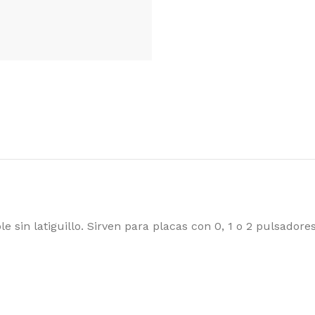
MUTADORES DISEQC
FILTROS LTE
MEZCLADOR
REPARTIDOR
TRALES
AMPLIFICADORES DE LINEA
AMPLIFICA
GRAMABLES
APARTAME
AS
COAXIAL
CONECTORE
ACCESORIO
 sin latiguillo. Sirven para placas con 0, 1 o 2 pulsadores