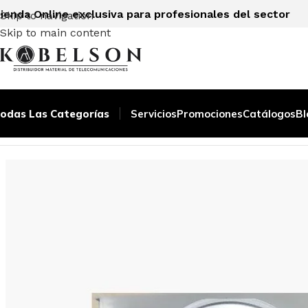
ienda Online exclusiva para profesionales del sector
Skip to navigation
Skip to main content
odas Las Categorías
Servicios
Promociones
Catálogos
Bl
Inicio
/
PORTERO/VIDEOPORTERO
/
REPUESTOS
/
AMPLIFICA